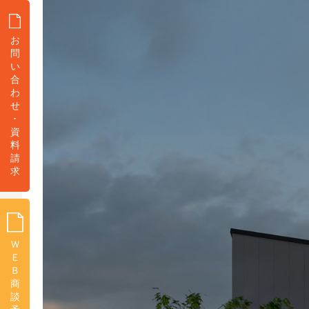
お
問
い
合
わ
せ
･
資
料
請
求
Ｗ
Ｅ
Ｂ
商
談