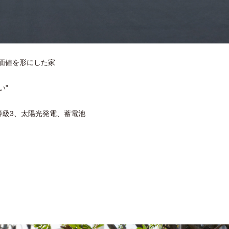
産価値を形にした家
い”
震等級3、太陽光発電、蓄電池