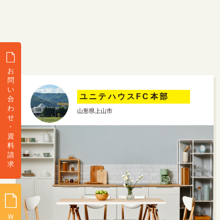
お
問
い
ユニテハウスFC本部
合
わ
山形県上山市
せ
･
資
料
請
求
Ｗ