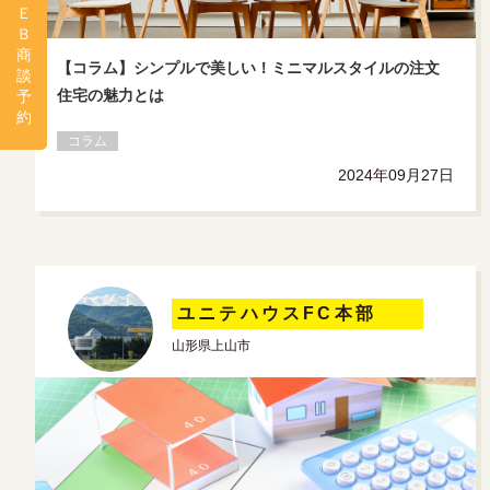
Ｅ
Ｂ
商
【コラム】シンプルで美しい！ミニマルスタイルの注文
談
住宅の魅力とは
予
約
コラム
2024年09月27日
ユニテハウスFC本部
山形県上山市