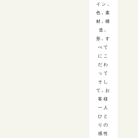
イン､
色､素
材､構
造､
形､す
べて
にこ
だわ
って
そし
て､お
客様
一人
ひと
りの
感性