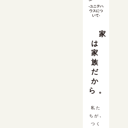
-ユニテハ
ウスにつ
いて-
家
は
家
族
だ
か
ら。
私た
ちが､
つく