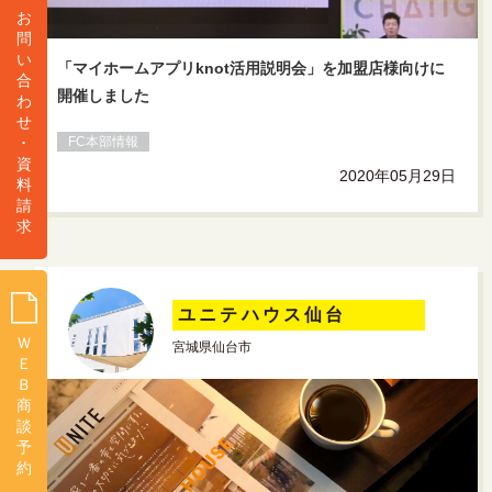
お
問
い
「マイホームアプリknot活用説明会」を加盟店様向けに
合
開催しました
わ
せ
･
FC本部情報
資
2020年05月29日
料
請
求
ユニテハウス仙台
Ｗ
宮城県仙台市
Ｅ
Ｂ
商
談
予
約