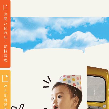
お
問
い
合
わ
せ
･
資
料
請
求
Ｗ
Ｅ
Ｂ
商
談