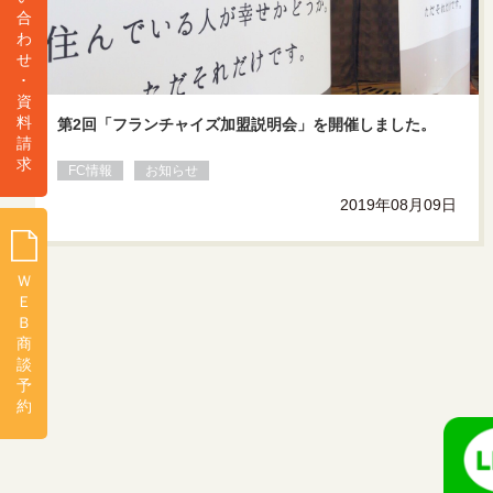
合
わ
せ
･
資
料
第2回「フランチャイズ加盟説明会」を開催しました。
請
求
FC情報
お知らせ
2019年08月09日
Ｗ
Ｅ
Ｂ
商
談
予
約