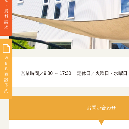
･
資
料
請
求
Ｗ
Ｅ
Ｂ
営業時間／9:30 ～ 17:30
定休日／火曜日・水曜日
商
談
予
約
お問い合わせ