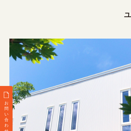
ユ
お
問
い
合
わ
せ