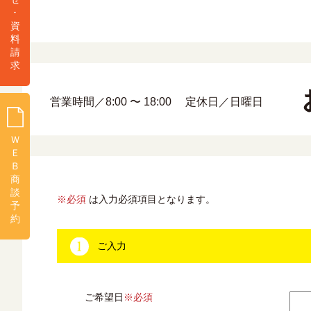
･
資
料
請
求
お
営業時間／8:00 〜 18:00
定休日／日曜日
Ｗ
Ｅ
Ｂ
商
談
※必須
は入力必須項目となります。
予
約
ご入力
ご希望日
※必須