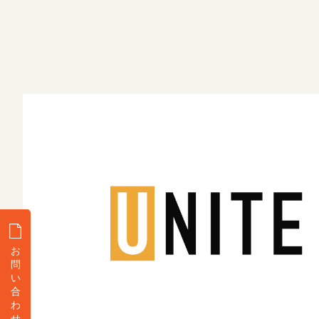
お
問
い
合
わ
せ